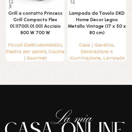
Grill a contatto Princess
Lampada da Tavolo DKD
Grill Compacto Flex
Home Decor Legno
01.117001.01.001 Acciaio
Metallo Vintage (17 x 50 x
800 W 700 W
80 cm)
Piccoli Elettrodomestici
,
Casa | Giardino
,
Piastre per panini
,
Cucina
Decorazione e
| Gourmet
Illuminazione
,
Lampade
Read More