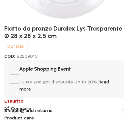
Piatto da pranzo Duralex Lys Trasparente
Ø 28 x 28 x 2,5 cm
Duralex
COD:
S2209010
Apple Shopping Event
Hurry and get discounts up to 20%
Read
more
Esaurito
Compare
Shipping and returns
Product care