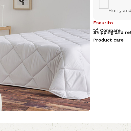
Hurry and
Esaurito
Compare
Shipping and re
Product care