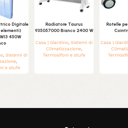
trico Digitale
Radiatore Taurus
Rotelle p
 elementi)
935057000 Bianco 2400 W
Cointr
 WI3 450W
Casa | Giardino
,
Sistemi di
Casa | Giard
nco
Climatizzazione
,
Climati
no
,
Sistemi di
Termosifoni e stufe
Termosif
zazione
,
i e stufe