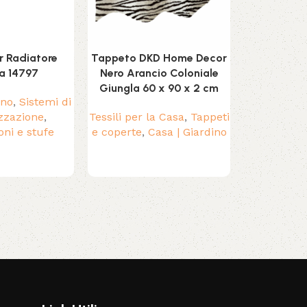
er Radiatore
Tappeto DKD Home Decor
Umidificato
a 14797
Nero Arancio Coloniale
2 L 2
Giungla 60 x 90 x 2 cm
ino
,
Sistemi di
Casa | Giar
zzazione
,
Tessili per la Casa
,
Tappeti
Climat
oni e stufe
e coperte
,
Casa | Giardino
Umid