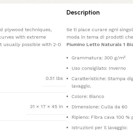
Description
ed plywood techniques,
Se ti piace curare ogni singo
 curves with extreme
moda in tema di prodotti che 
t usually possible with 2-D
Piumino Letto Naturals 1 Bi
Grammatura: 300 g/m²
Uso consigliato: Inverno
0.51 lbs
Caratteristiche: Stampa digi
lavaggio.
Colore: Bianco
31 × 17 × 45 in
Dimensione: Culla da 60
Ripieno: Fibra cava 100 % 
Istruzioni per il lavaggio: