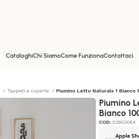
Cataloghi
Chi Siamo
Come Funziona
Contattaci
a
Tappeti e coperte
Piumino Letto Naturals 1 Bianco 
Piumino Le
Bianco 10
COD:
S2803064
Apple Sh