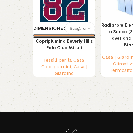
Radiatore Elet
DIMENSIONE
a Secco (3
Haverland
Copripiumino Beverly Hills
Bia
Polo Club Misuri
Casa | Giardi
Tessili per la Casa
,
Climatiz
Copripiumini
,
Casa |
Termosifon
Giardino
Read More