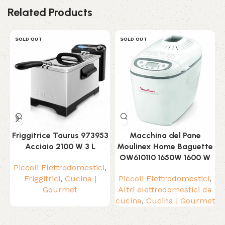
Related Products
SOLD OUT
SOLD OUT
Friggitrice Taurus 973953
Macchina del Pane
Acciaio 2100 W 3 L
Moulinex Home Baguette
OW610110 1650W 1600 W
Piccoli Elettrodomestici
,
Friggitrici
,
Cucina |
Piccoli Elettrodomestici
,
Gourmet
Altri elettrodomestici da
cucina
,
Cucina | Gourmet
Read More