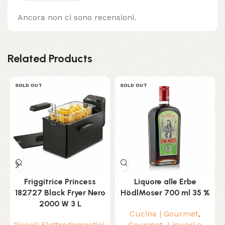
Ancora non ci sono recensioni.
Related Products
SOLD OUT
SOLD OUT
Friggitrice Princess
Liquore alle Erbe
182727 Black Fryer Nero
HödlMoser 700 ml 35 %
2000 W 3 L
Cucina | Gourmet
,
Piccoli Elettrodomestici
,
Gourmet
,
Liquori e