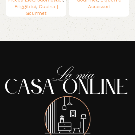
Friggitrici
,
Cucina |
Accessori
Gourmet
Read More