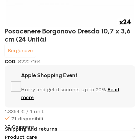
Posacenere Borgonovo Dresda 10,7 x 3,6
cm (24 Unità)
Borgonovo
COD:
S2227164
Apple Shopping Event
Hurry and get discounts up to 20%
Read
more
1.3354 € / 1 unit
71 disponibili
Compare
Shipping and returns
Product care