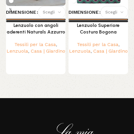
DIMENSIONE
DIMENSIONE
Lenzuolo con angoli
Lenzuolo Superiore
aderenti Naturals Azzurro
Costura Bogona
Tessili per la Casa
,
Tessili per la Casa
,
Lenzuola
,
Casa | Giardino
Lenzuola
,
Casa | Giardino
Read More