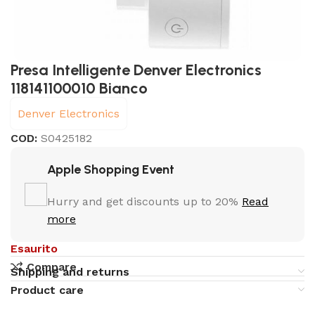
Presa Intelligente Denver Electronics
118141100010 Bianco
Denver Electronics
COD:
S0425182
Apple Shopping Event
Hurry and get discounts up to 20%
Read
more
Esaurito
Compare
Shipping and returns
Product care