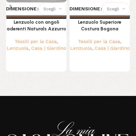
L
DIMENSIONE
DIMENSIONE
Lenzuolo con angoli
Lenzuolo Superiore
C
aderenti Naturals Azzurro
Costura Bogona
Tessili per la Casa
,
Tessili per la Casa
,
Lenzuola
,
Casa | Giardino
Lenzuola
,
Casa | Giardino
Read More