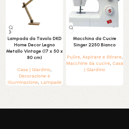
Lampada da Tavolo DKD
Macchina da Cucire
Home Decor Legno
Singer 2250 Bianco
Metallo Vintage (17 x 50 x
Pulire, Aspirare e Stirare
,
80 cm)
Macchine da cucire
,
Casa
Casa | Giardino
,
| Giardino
Decorazione e
c
Illuminazione
,
Lampade
Read More