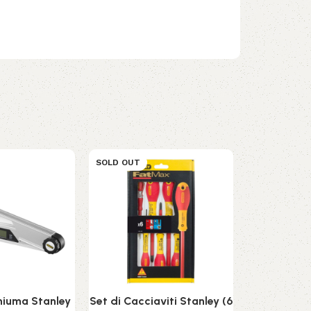
SOLD OUT
SOLD OUT
chiuma Stanley
Set di Cacciaviti Stanley (6
Tritatu