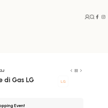
72J
e di Gas LG
LG
opping Event