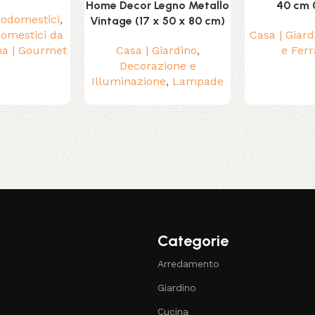
Home Decor Legno Metallo
40 cm 
trodomestici
,
Vintage (17 x 50 x 80 cm)
domestici da
Casa | Giard
na | Gourmet
Casa | Giardino
,
e Fer
Decorazione e
Illuminazione
,
Lampade
Categorie
Arredamento
Giardino
Cucina