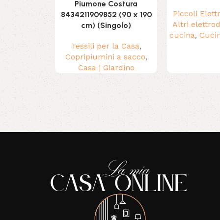
Piumone Costura
Piccoli Elet
8434211909852 (90 x 190
Altri elettro
cm) (Singolo)
cucina
,
Cuci
Tessili per la Casa
,
Copripiumini a sacco
,
Casa | Giardino
Read More