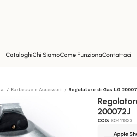
Cataloghi
Chi Siamo
Come Funziona
Contattaci
zza
Barbecue e Accessori
Regolatore di Gas LG 2000
Regolator
200072J
COD:
S0411833
Apple Sh