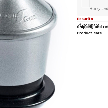
Hurry and
Esaurito
Compare
Shipping and re
Product care