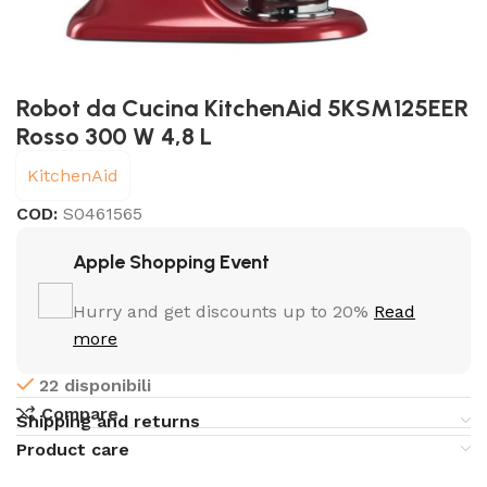
Robot da Cucina KitchenAid 5KSM125EER
Rosso 300 W 4,8 L
KitchenAid
COD:
S0461565
Apple Shopping Event
Hurry and get discounts up to 20%
Read
more
22 disponibili
Compare
Shipping and returns
Product care