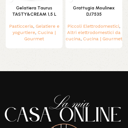
Gelatiera Taurus
Grattugia Moulinex
TASTY&CREAM 1,5 L
DJ7535
Pasticceria
,
Gelatiere e
Piccoli Elettrodomestici
,
yogurtiere
,
Cucina |
Altri elettrodomestici da
Gourmet
cucina
,
Cucina | Gourmet
Read More