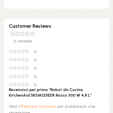
Customer Reviews
0 reviews
0
0
0
0
0
Recensisci per primo “Robot da Cucina
KitchenAid 5KSM125EER Rosso 300 W 4,8 L”
Devi
effettuare l’accesso
per pubblicare una
recensione.