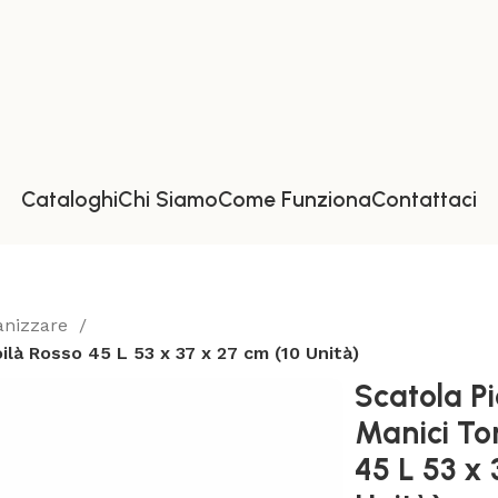
Cataloghi
Chi Siamo
Come Funziona
Contattaci
ganizzare
ilà Rosso 45 L 53 x 37 x 27 cm (10 Unità)
Scatola P
Manici Ton
45 L 53 x 