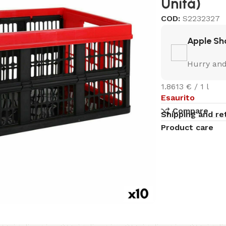
Unità)
COD:
S2232327
Apple Sh
Hurry and
1.8613 € / 1 l
Esaurito
Compare
Shipping and re
Product care