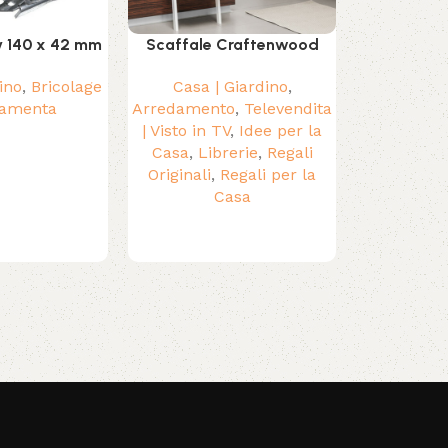
y 140 x 42 mm
Scaffale Craftenwood
Tubo di 
Junker
ino
,
Bricolage
Casa | Giardino
,
ramenta
Arredamento
,
Televendita
Sistemi di 
| Visto in TV
,
Idee per la
Aria co
Casa
,
Librerie
,
Regali
ventilatori
,
Originali
,
Regali per la
Casa