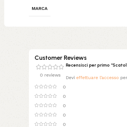
MARCA
Customer Reviews
Recensisci per primo “Scatol
0 reviews
Devi
effettuare l’accesso
per
0
0
0
0
0