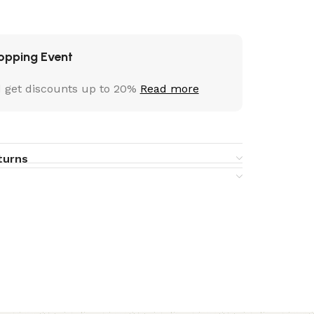
opping Event
 get discounts up to 20%
Read more
turns