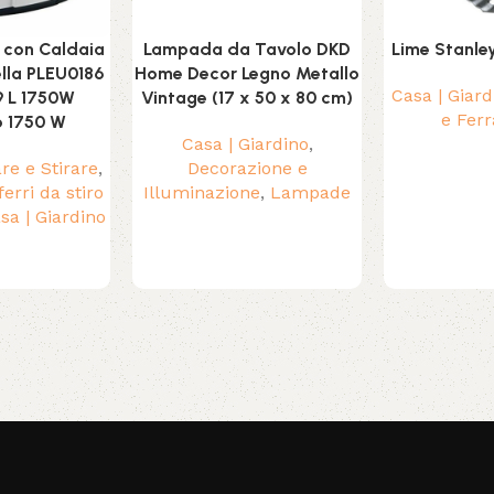
o con Caldaia
Lampada da Tavolo DKD
Lime Stanle
lla PLEU0186
Home Decor Legno Metallo
Casa | Giard
9 L 1750W
Vintage (17 x 50 x 80 cm)
e Fer
o 1750 W
Casa | Giardino
,
are e Stirare
,
Decorazione e
ferri da stiro
Illuminazione
,
Lampade
sa | Giardino