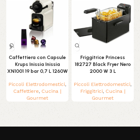
Caffettiera con Capsule
Friggitrice Princess
Krups Inissia Inissia
182727 Black Fryer Nero
XN1001 19 bar 0,7 L 1260W
2000 W 3 L
Piccoli Elettrodomestici
,
Piccoli Elettrodomestici
,
Caffettiere
,
Cucina |
Friggitrici
,
Cucina |
Gourmet
Gourmet
Read More