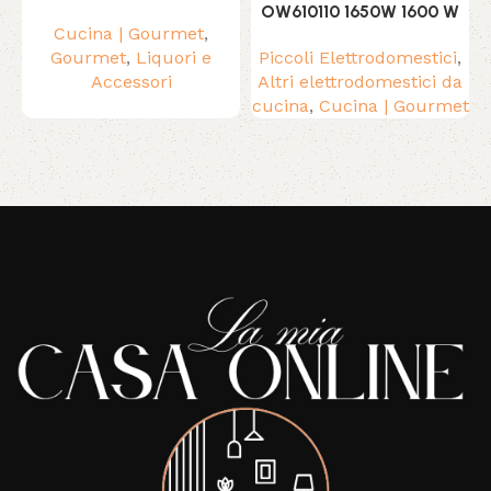
OW610110 1650W 1600 W
Cucina | Gourmet
,
Gourmet
,
Liquori e
Piccoli Elettrodomestici
,
Accessori
Altri elettrodomestici da
cucina
,
Cucina | Gourmet
Read More