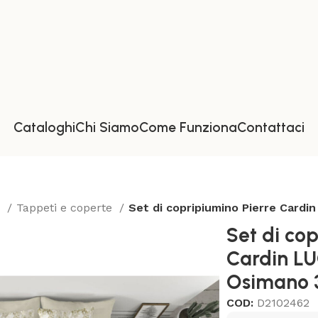
Cataloghi
Chi Siamo
Come Funziona
Contattaci
a
Tappeti e coperte
Set di copripiumino Pierre Cardi
Set di cop
Cardin L
Osimano 3
COD:
D2102462