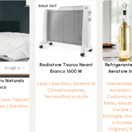
SOLD OUT
Radiatore Taurus Neant
Refrigerant
Bianco 1600 W
Aeratore 
to Naturals
Casa | Giardino
,
Sistemi di
Televendita 
nco
Climatizzazione
,
Accessori
Termosifoni e stufe
Costumi
,
A
 Casa
,
Tappeti
feste
,
Giocat
sa | Giardino
Cucina 
Enologia
,
Go
e Access
Originali
,
R