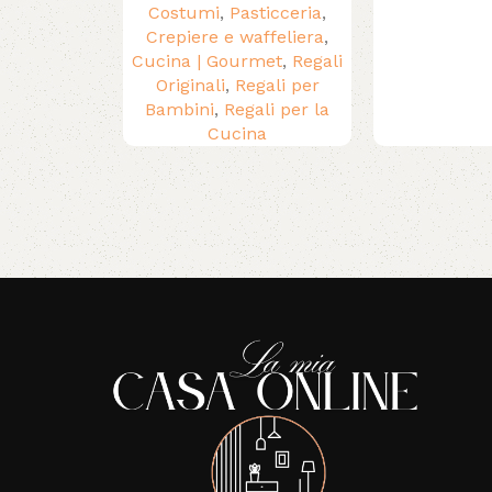
Costumi
,
Pasticceria
,
Crepiere e waffeliera
,
Cucina | Gourmet
,
Regali
Originali
,
Regali per
Bambini
,
Regali per la
Cucina
Read More