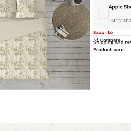
Apple Sh
Hurry and
Esaurito
Compare
Shipping and re
Product care