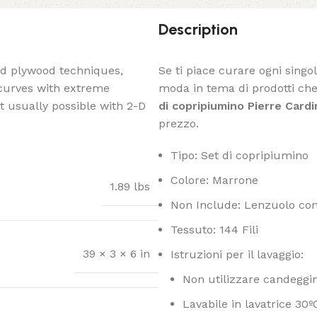
Description
ed plywood techniques,
Se ti piace curare ogni singo
 curves with extreme
moda in tema di prodotti che
t usually possible with 2-D
di copripiumino Pierre Card
prezzo.
Tipo: Set di copripiumino
Colore: Marrone
1.89 lbs
Non Include: Lenzuolo con
Tessuto: 144 Fili
39 × 3 × 6 in
Istruzioni per il lavaggio:
Non utilizzare candeggi
Lavabile in lavatrice 30º