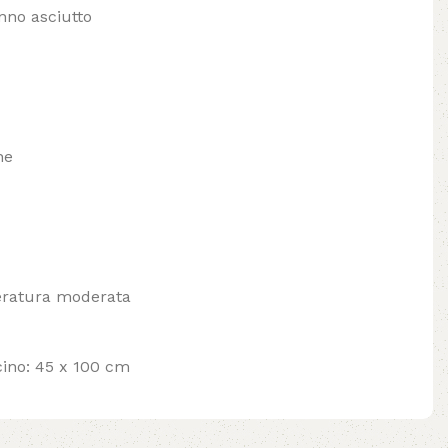
nno asciutto
ne
eratura moderata
cino: 45 x 100 cm