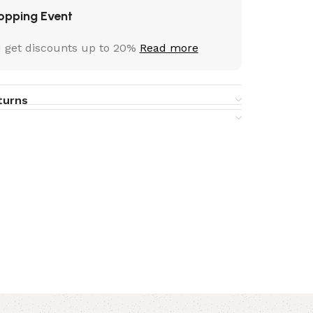
opping Event
 get discounts up to 20%
Read more
turns