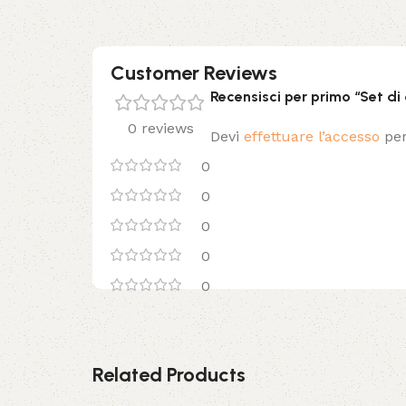
Customer Reviews
Recensisci per primo “Set d
0 reviews
Devi
effettuare l’accesso
per
0
0
0
0
0
Related Products