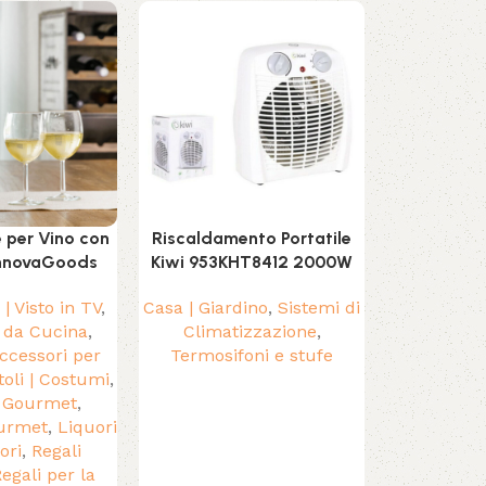
SOLD OUT
e per Vino con
Riscaldamento Portatile
Stendino 
InnovaGoods
Kiwi 953KHT8412 2000W
Scarpe Inn
4
| Visto in TV
,
Casa | Giardino
,
Sistemi di
 da Cucina
,
Climatizzazione
,
Pulire, Asp
ccessori per
Termosifoni e stufe
Asciugatrici
toli | Costumi
,
e stendini
| Gourmet
,
Visto in T
urmet
,
Liquori
Casa
,
Cas
ori
,
Regali
Regali Origi
egali per la
la Casa
,