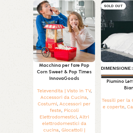
SOLD OUT
Macchina per fare Pop
DIMENSIONE
Corn Sweet & Pop Times
InnovaGoods
Piumino Let
Bia
Televendita | Visto in TV
,
Accessori da Cucina
,
Tessili per la
Costumi
,
Accessori per
e coperte
,
Ca
feste
,
Piccoli
Elettrodomestici
,
Altri
elettrodomestici da
cucina
,
Giocattoli |