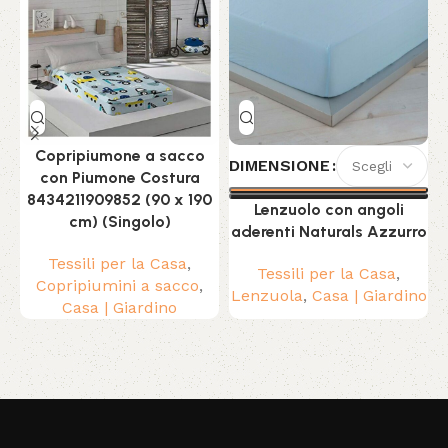
Copripiumone a sacco
L
DIMENSIONE
con Piumone Costura
8434211909852 (90 x 190
Lenzuolo con angoli
C
cm) (Singolo)
aderenti Naturals Azzurro
Tessili per la Casa
,
Tessili per la Casa
,
Copripiumini a sacco
,
Lenzuola
,
Casa | Giardino
Casa | Giardino
Read More