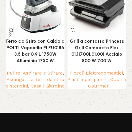
Ferro da Stiro con Caldaia
Grill a contatto Princess
POLTI Vaporella PLEU0186
Grill Compacto Flex
3,5 bar 0,9 L 1750W
01.117001.01.001 Acciaio
Alluminio 1750 W
800 W 700 W
Pulire, Aspirare e Stirare
,
Piccoli Elettrodomestici
,
Asciugatrici, ferri da stiro
Piastre per panini
,
Cucina
e stendini
,
Casa | Giardino
| Gourmet
Read More