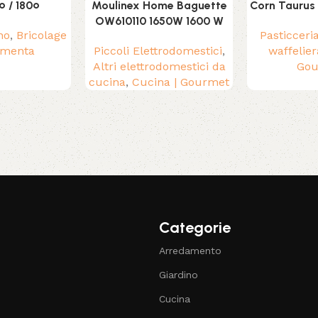
 / 180º
Moulinex Home Baguette
Corn Taurus
OW610110 1650W 1600 W
no
,
Bricolage
Pasticceri
amenta
Piccoli Elettrodomestici
,
waffelier
Altri elettrodomestici da
Gou
cucina
,
Cucina | Gourmet
Categorie
Arredamento
Giardino
Cucina