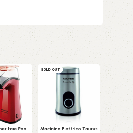
SOLD OUT
SOLD OUT
er fare Pop
Macinino Elettrico Taurus
Spremiagr