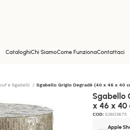
Cataloghi
Chi Siamo
Come Funziona
Contattaci
ouf e Sgabelli
Sgabello Grigio Degradè (40 x 46 x 40 
Sgabello 
x 46 x 40
COD:
S3603675
Apple Sh