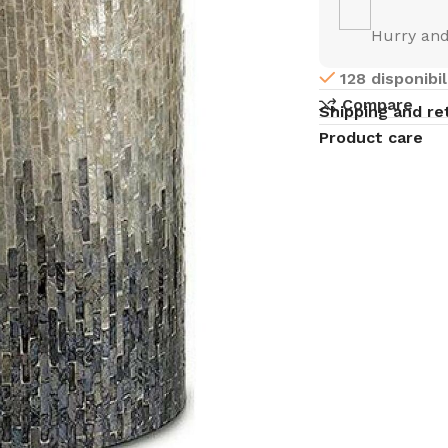
Hurry and
128 disponibil
Compare
Shipping and re
Product care