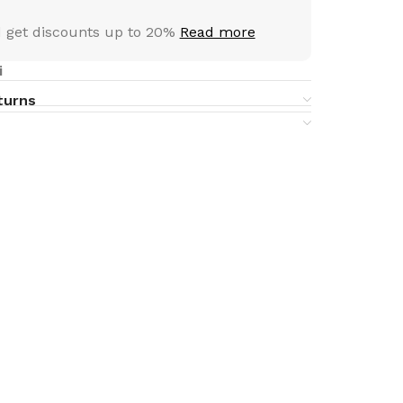
 get discounts up to 20%
Read more
i
turns