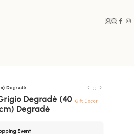
cm) Degradè
Grigio Degradè (40
Gift Decor
 cm) Degradè
opping Event