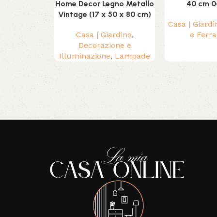
Home Decor Legno Metallo
40 cm 0º
Vintage (17 x 50 x 80 cm)
Casa | Giardi
Casa | Giardino
,
e Ferr
Decorazione e
Illuminazione
,
Lampade
Read More