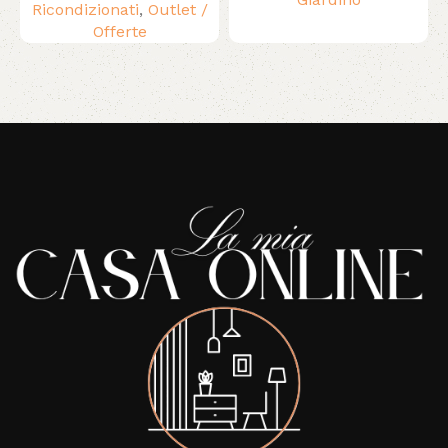
Ricondizionati
,
Outlet /
Offerte
Read More