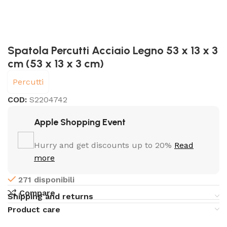
Spatola Percutti Acciaio Legno 53 x 13 x 3
cm (53 x 13 x 3 cm)
Percutti
COD:
S2204742
Apple Shopping Event
Hurry and get discounts up to 20%
Read
more
271 disponibili
Compare
Shipping and returns
Product care