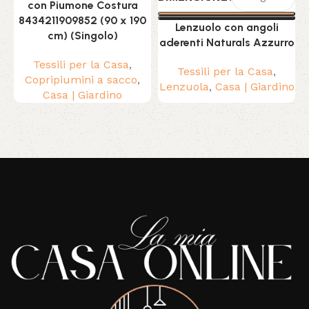
con Piumone Costura
8434211909852 (90 x 190
Lenzuolo con angoli
cm) (Singolo)
aderenti Naturals Azzurro
Tessili per la Casa
,
Tessili per la Casa
,
Copripiumini a sacco
,
Lenzuola
,
Casa | Giardino
Casa | Giardino
Read More