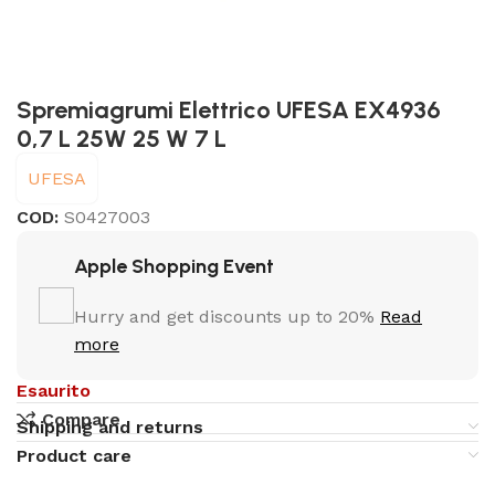
Spremiagrumi Elettrico UFESA EX4936
0,7 L 25W 25 W 7 L
UFESA
COD:
S0427003
Apple Shopping Event
Hurry and get discounts up to 20%
Read
more
Esaurito
Compare
Shipping and returns
Product care