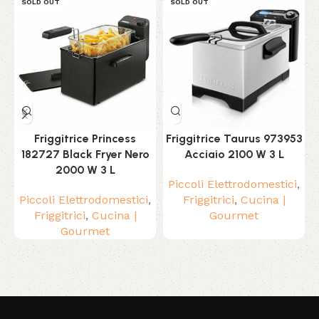
SOLD OUT
SOLD OUT
Friggitrice Princess
Friggitrice Taurus 973953
182727 Black Fryer Nero
Acciaio 2100 W 3 L
2000 W 3 L
Piccoli Elettrodomestici
,
Piccoli Elettrodomestici
,
Friggitrici
,
Cucina |
Friggitrici
,
Cucina |
Gourmet
Gourmet
Read More