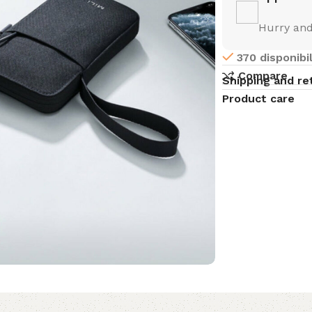
Hurry and
370 disponibil
Compare
Shipping and re
Product care