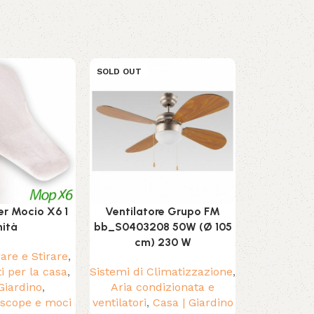
SOLD OUT
SOLD OUT
r Mocio X6 1
Ventilatore Grupo FM
Ventilator
ità
bb_S0403208 50W (Ø 105
140
cm) 230 W
rare e Stirare
,
Sistemi di 
ti per la casa
,
Sistemi di Climatizzazione
,
Aria co
Giardino
,
Aria condizionata e
ventilatori
,
 scope e moci
ventilatori
,
Casa | Giardino