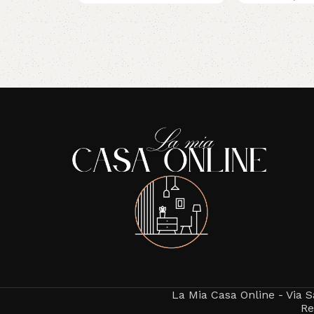
Read More
La Mia Casa Online - Via S
Re