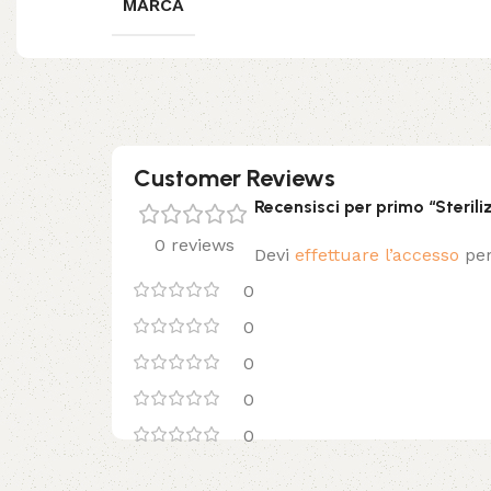
MARCA
Customer Reviews
Recensisci per primo “Steril
0 reviews
Devi
effettuare l’accesso
per
0
0
0
0
0