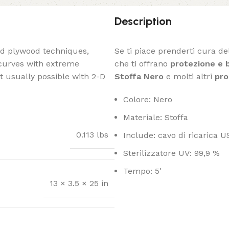
Description
ed plywood techniques,
Se ti piace prenderti cura del
 curves with extreme
che ti offrano
protezione e 
t usually possible with 2-D
Stoffa Nero
e molti altri
pro
Colore: Nero
Materiale: Stoffa
0.113 lbs
Include: cavo di ricarica U
Sterilizzatore UV: 99,9 %
Tempo: 5′
13 × 3.5 × 25 in