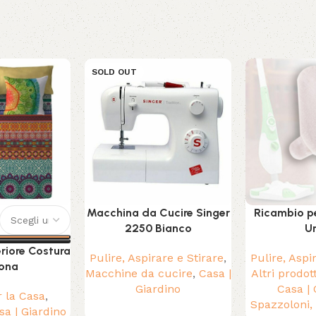
SOLD OUT
Macchina da Cucire Singer
Ricambio pe
2250 Bianco
Un
riore Costura
Pulire, Aspirare e Stirare
,
Pulire, Aspi
ona
Macchine da cucire
,
Casa |
Altri prodot
Giardino
Casa | 
r la Casa
,
Spazzoloni,
sa | Giardino