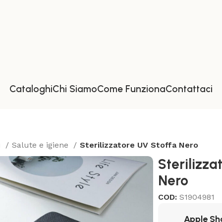
Cataloghi
Chi Siamo
Come Funziona
Contattaci
i
Salute e igiene
Sterilizzatore UV Stoffa Nero
Sterilizza
Nero
COD:
S1904981
Apple Sh