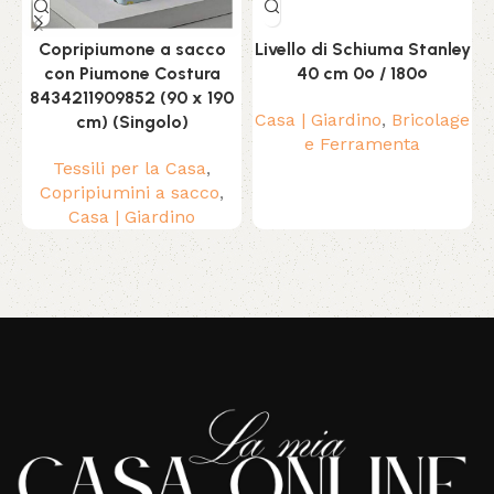
Copripiumone a sacco
Livello di Schiuma Stanley
con Piumone Costura
40 cm 0º / 180º
8434211909852 (90 x 190
Casa | Giardino
,
Bricolage
P
cm) (Singolo)
e Ferramenta
M
Tessili per la Casa
,
Copripiumini a sacco
,
Casa | Giardino
Read More