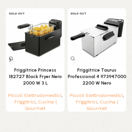
SOLD OUT
SOLD OUT
Friggitrice Princess
Friggitrice Taurus
182727 Black Fryer Nero
Professional 4 973947000
2000 W 3 L
2200 W Nero
Piccoli Elettrodomestici
,
Piccoli Elettrodomestici
,
Friggitrici
,
Cucina |
Friggitrici
,
Cucina |
c
Gourmet
Gourmet
Read More