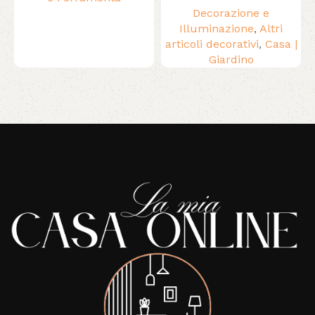
Decorazione e
Illuminazione
,
Altri
articoli decorativi
,
Casa |
Giardino
Read More