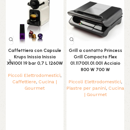
Caffettiera con Capsule
Grill a contatto Princess
Krups Inissia Inissia
Grill Compacto Flex
XN1001 19 bar 0,7 L 1260W
01.117001.01.001 Acciaio
800 W 700 W
Piccoli Elettrodomestici
,
Caffettiere
,
Cucina |
Piccoli Elettrodomestici
,
Gourmet
Piastre per panini
,
Cucina
| Gourmet