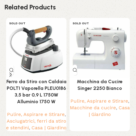
Related Products
SOLD OUT
SOLD OUT
Ferro da Stiro con Caldaia
Macchina da Cucire
POLTI Vaporella PLEU0186
Singer 2250 Bianco
P
3,5 bar 0,9 L 1750W
Pulire, Aspirare e Stirare
,
Alluminio 1750 W
Macchine da cucire
,
Casa
Pulire, Aspirare e Stirare
,
| Giardino
Asciugatrici, ferri da stiro
e stendini
,
Casa | Giardino