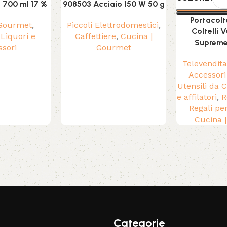
 700 ml 17 %
908503 Acciaio 150 W 50 g
Portacolte
 Gourmet
,
Piccoli Elettrodomestici
,
Coltelli 
,
Liquori e
Caffettiere
,
Cucina |
Supreme 
ssori
Gourmet
Televendita 
Accessori
Utensili da 
e affilatori
,
R
Regali pe
Cucina 
Categorie