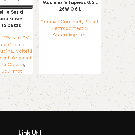
Moulinex Vitapress 0,6 L
DJ300
25W 0,6 L
lli e Set di
Cucina | G
Vudú Knives
Cucina | Gourmet
,
Piccoli
Elettrodome
(5 pezzi)
Elettrodomestici
,
Spremiagrumi
| Visto in TV
,
 da Cucina
,
Cucina
,
Coltelli
egali Originali
,
r la Cucina
,
| Gourmet
Link Utili