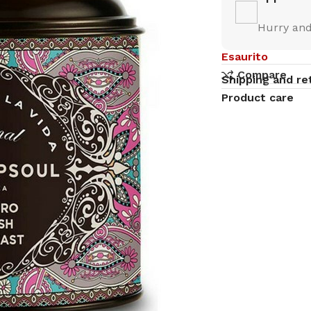
Hurry and
Esaurito
Compare
Shipping and re
Product care