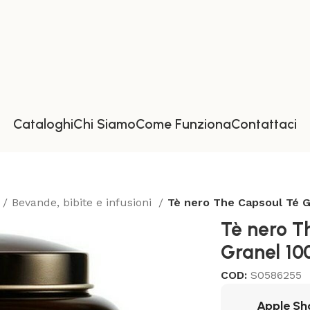
Cataloghi
Chi Siamo
Come Funziona
Contattaci
Bevande, bibite e infusioni
Tè nero The Capsoul Té Gr
Tè nero T
Granel 100
COD:
S0586255
Apple Sh