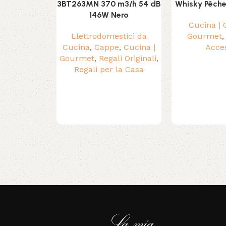
3BT263MN 370 m3/h 54 dB
Whisky Pêche
146W Nero
Cucina |
Elettrodomestici da
Gourmet
Cucina
,
Cappe
,
Cucina |
Acce
Gourmet
,
Regali Originali
,
Regali per la Casa
Read More