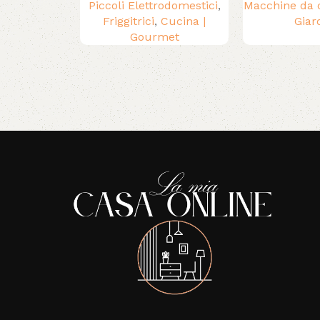
Piccoli Elettrodomestici
,
Macchine da 
Friggitrici
,
Cucina |
Giar
Gourmet
Read More