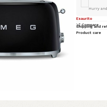
Hurry and
Esaurito
Compare
Shipping and re
Product care