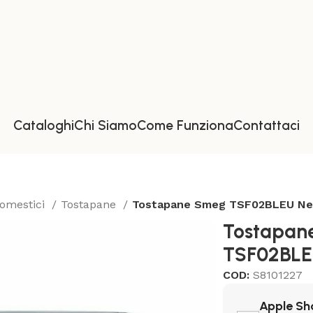
Cataloghi
Chi Siamo
Come Funziona
Contattaci
domestici
Tostapane
Tostapane Smeg TSF02BLEU Ne
Tostapan
TSF02BLE
COD:
S8101227
Apple Sh