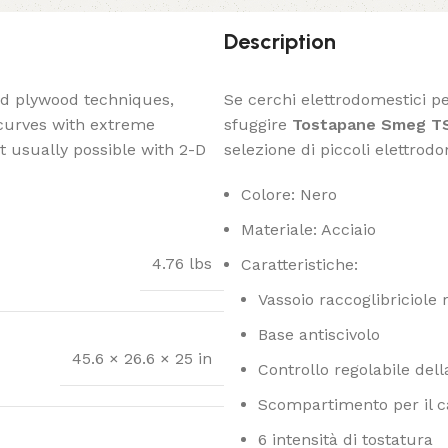
Description
ed plywood techniques,
Se cerchi elettrodomestici per
 curves with extreme
sfuggire
Tostapane Smeg T
t usually possible with 2-D
selezione di piccoli elettrodo
Colore: Nero
Materiale: Acciaio
4.76 lbs
Caratteristiche:
Vassoio raccoglibriciole 
Base antiscivolo
45.6 × 26.6 × 25 in
Controllo regolabile dell
Scompartimento per il c
6 intensità di tostatura