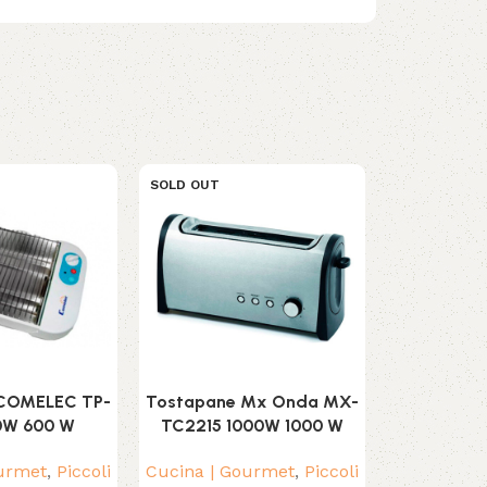
SOLD OUT
SOLD OUT
COMELEC TP-
Tostapane Mx Onda MX-
Tritatu
0W 600 W
TC2215 1000W 1000 W
DJ300
ourmet
,
Piccoli
Cucina | Gourmet
,
Piccoli
Cucina | G