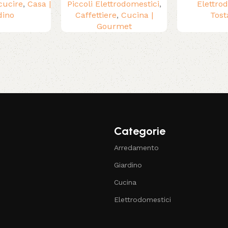
cucire
,
Casa |
Piccoli Elettrodomestici
,
Elettro
dino
Caffettiere
,
Cucina |
Tost
Gourmet
Categorie
Arredamento
Giardino
Cucina
Elettrodomestici