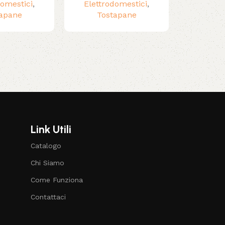
domestici
,
Elettrodomestici
,
Elettrodome
apane
Tostapane
Link Utili
Catalogo
Chi Siamo
Come Funziona
Contattaci