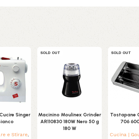
SOLD OUT
SOLD OUT
Cucire Singer
Macinino Moulinex Grinder
Tostapane 
Bianco
AR110830 180W Nero 50 g
706 60
180 W
are e Stirare
,
Cucina | G