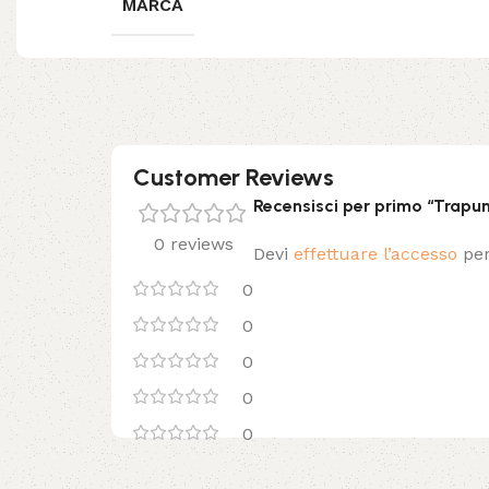
MARCA
Customer Reviews
Recensisci per primo “Trapu
0 reviews
Devi
effettuare l’accesso
per
0
0
0
0
0