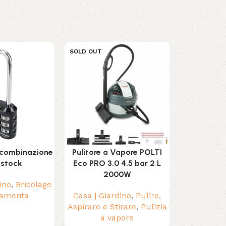
SOLD OUT
SOLD OUT
 combinazione
Pulitore a Vapore POLTI
Ventilat
estock
Eco PRO 3.0 4.5 bar 2 L
bb_S04032
2000W
cm)
ino
,
Bricolage
ramenta
Casa | Giardino
,
Pulire,
Sistemi di 
Aspirare e Stirare
,
Pulizia
Aria co
a vapore
ventilatori
,