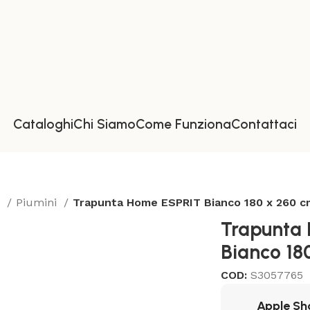
Cataloghi
Chi Siamo
Come Funziona
Contattaci
a
Piumini
Trapunta Home ESPRIT Bianco 180 x 260 c
Trapunta
Bianco 18
COD:
S3057765
Apple Sh