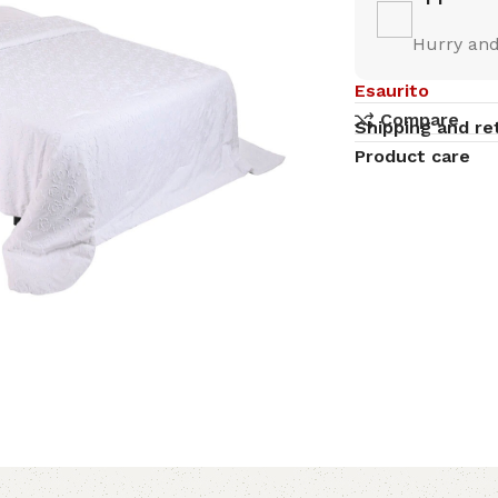
Hurry and
Esaurito
Compare
Shipping and re
Product care