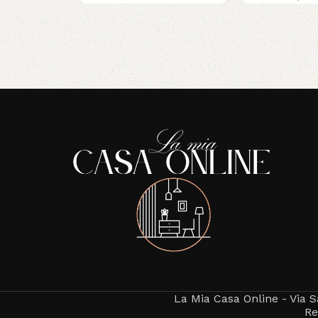
Read More
La Mia Casa Online - Via S
Re