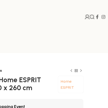
m
 Home ESPRIT
Home
0 x 260 cm
ESPRIT
opping Event