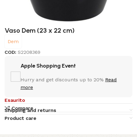
Vaso Dem (23 x 22 cm)
Dem
COD:
S2208369
Apple Shopping Event
Hurry and get discounts up to 20%
Read
more
Esaurito
Compare
Shipping and returns
Product care