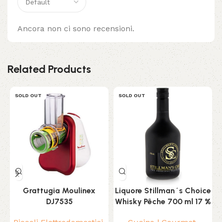
Ancora non ci sono recensioni.
Related Products
SOLD OUT
SOLD OUT
Grattugia Moulinex
Liquore Stillman´s Choice
L
DJ7535
Whisky Pêche 700 ml 17 %