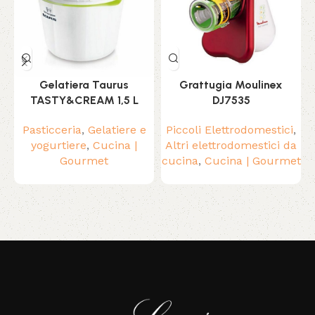
Gelatiera Taurus
Grattugia Moulinex
TASTY&CREAM 1,5 L
DJ7535
Pasticceria
,
Gelatiere e
Piccoli Elettrodomestici
,
yogurtiere
,
Cucina |
Altri elettrodomestici da
Gourmet
cucina
,
Cucina | Gourmet
c
Read More