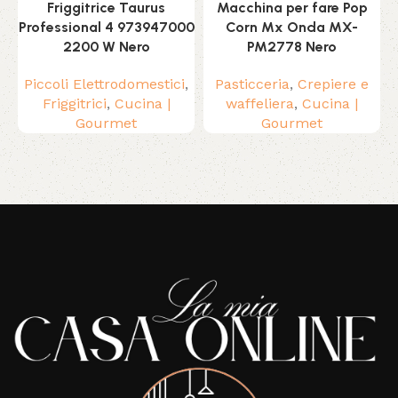
Friggitrice Taurus
Macchina per fare Pop
Professional 4 973947000
Corn Mx Onda MX-
2200 W Nero
PM2778 Nero
Piccoli Elettrodomestici
,
Pasticceria
,
Crepiere e
Friggitrici
,
Cucina |
waffeliera
,
Cucina |
Gourmet
Gourmet
Read More