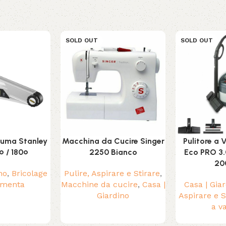
SOLD OUT
SOLD OUT
hiuma Stanley
Macchina da Cucire Singer
Pulitore a
 / 180º
2250 Bianco
Eco PRO 3.
20
no
,
Bricolage
Pulire, Aspirare e Stirare
,
amenta
Macchine da cucire
,
Casa |
Casa | Gia
Giardino
Aspirare e S
a v