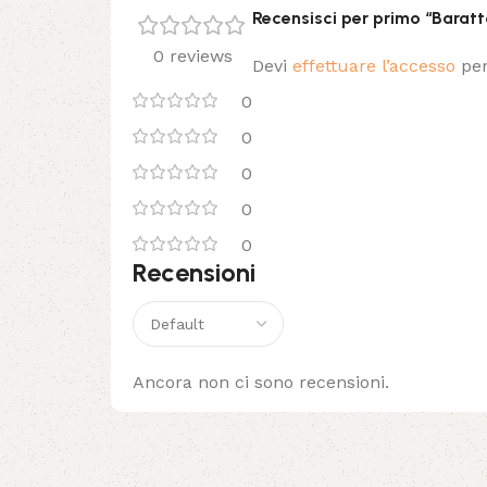
Recensisci per primo “Barat
0 reviews
Devi
effettuare l’accesso
per
0
0
0
0
0
Recensioni
Ancora non ci sono recensioni.