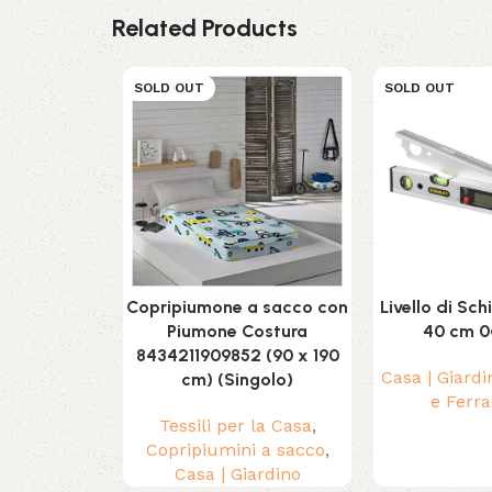
Related Products
SOLD OUT
SOLD OUT
Copripiumone a sacco con
Livello di Sc
Piumone Costura
40 cm 0º
8434211909852 (90 x 190
Casa | Giardi
cm) (Singolo)
e Ferr
Tessili per la Casa
,
Copripiumini a sacco
,
Casa | Giardino