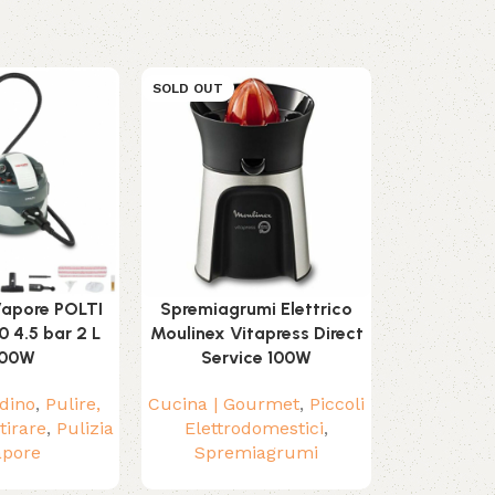
SOLD OUT
SOLD OUT
 Vapore POLTI
Spremiagrumi Elettrico
Zaino Troll
0 4.5 bar 2 L
Moulinex Vitapress Direct
20 x
00W
Service 100W
Casa | Giar
rdino
,
Pulire,
Cucina | Gourmet
,
Piccoli
e Fe
tirare
,
Pulizia
Elettrodomestici
,
apore
Spremiagrumi