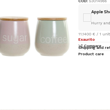
COD:
S3014966
Apple Sh
Hurry and
11.1400 € / 1 unit
Esaurito
Compare
Shipping and re
Product care