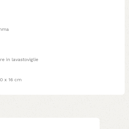
omma
re in lavastoviglie
10 x 16 cm