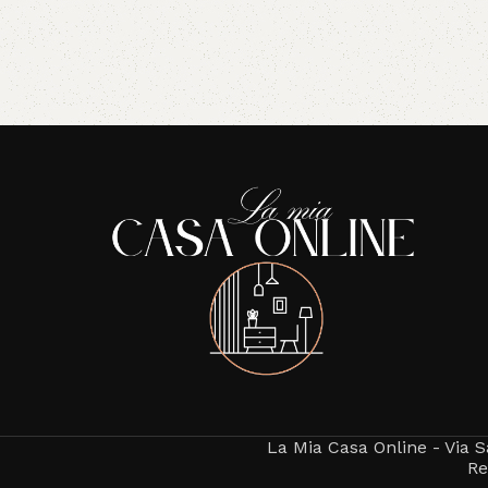
Read More
La Mia Casa Online - Via S
Re