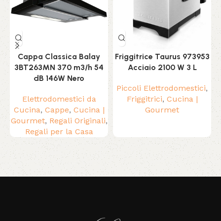
Cappa Classica Balay
Friggitrice Taurus 973953
3BT263MN 370 m3/h 54
Acciaio 2100 W 3 L
dB 146W Nero
Piccoli Elettrodomestici
,
P
Elettrodomestici da
Friggitrici
,
Cucina |
M
Cucina
,
Cappe
,
Cucina |
Gourmet
Gourmet
,
Regali Originali
,
Regali per la Casa
Read More