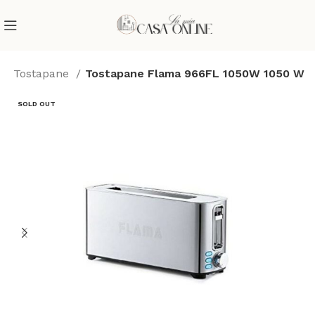
i
Tostapane
Tostapane Flama 966FL 1050W 1050 W
SOLD OUT