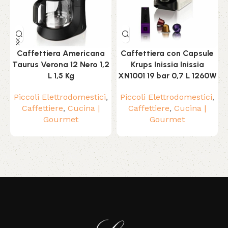
Caffettiera Americana
Caffettiera con Capsule
Taurus Verona 12 Nero 1,2
Krups Inissia Inissia
L 1,5 Kg
XN1001 19 bar 0,7 L 1260W
Piccoli Elettrodomestici
,
Piccoli Elettrodomestici
,
Caffettiere
,
Cucina |
Caffettiere
,
Cucina |
Gourmet
Gourmet
Read More