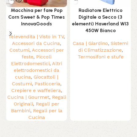
Macchina per fare Pop
Radiatore Elettrico
Corn Sweet & Pop Times
Digitale a Secco (3
InnovaGoods
elementi) Haverland WI3
450W Bianco
Televendita | Visto in TV
,
Accessori da Cucina
,
Casa | Giardino
,
Sistemi
Costumi
,
Accessori per
di Climatizzazione
,
feste
,
Piccoli
Termosifoni e stufe
Elettrodomestici
,
Altri
elettrodomestici da
cucina
,
Giocattoli |
Costumi
,
Pasticceria
,
Crepiere e waffeliera
,
Cucina | Gourmet
,
Regali
Originali
,
Regali per
Bambini
,
Regali per la
Cucina
Read More