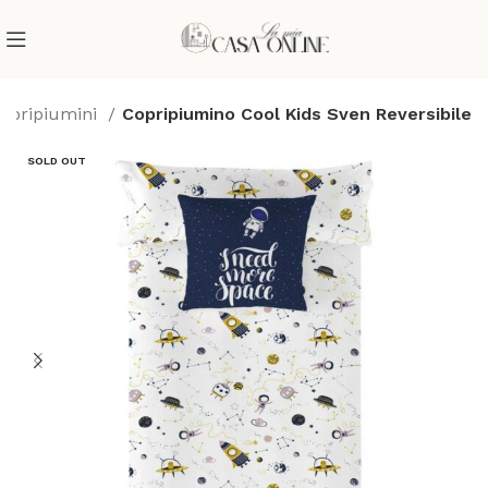
opripiumini
Copripiumino Cool Kids Sven Reversibile
SOLD OUT