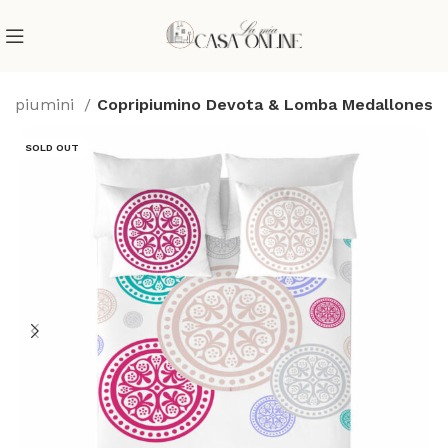
pripiumini
Copripiumino Devota & Lomba Medallones
SOLD OUT