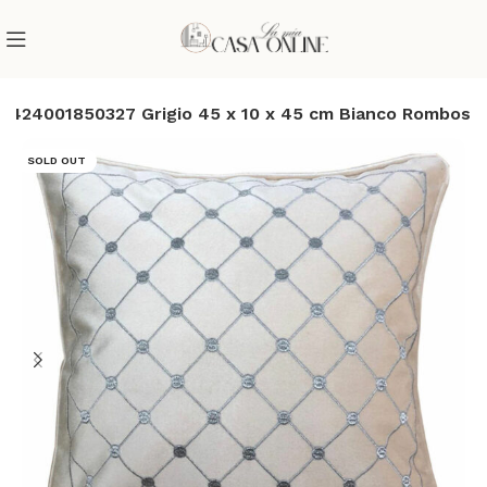
8424001850327 Grigio 45 x 10 x 45 cm Bianco Rombos
SOLD OUT