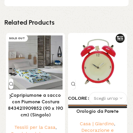
Related Products
SOLD OUT
Copripiumone a sacco
COLORE
con Piumone Costura
8434211909852 (90 x 190
Orologio da Parete
P
cm) (Singolo)
Casa | Giardino
,
Tessili per la Casa
,
Decorazione e