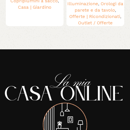
Copripiumini a sacco
,
Illuminazione
,
Orologi da
Casa | Giardino
parete e da tavolo
,
Offerte | Ricondizionati
,
Outlet / Offerte
Read More