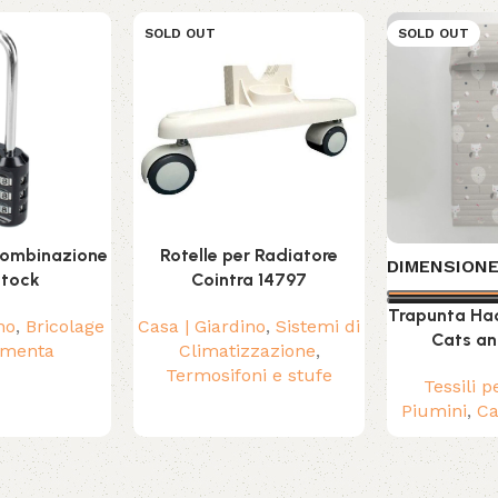
SOLD OUT
SOLD OUT
combinazione
Rotelle per Radiatore
DIMENSION
stock
Cointra 14797
Trapunta Hac
no
,
Bricolage
Casa | Giardino
,
Sistemi di
Cats an
amenta
Climatizzazione
,
Termosifoni e stufe
Tessili p
Piumini
,
Ca