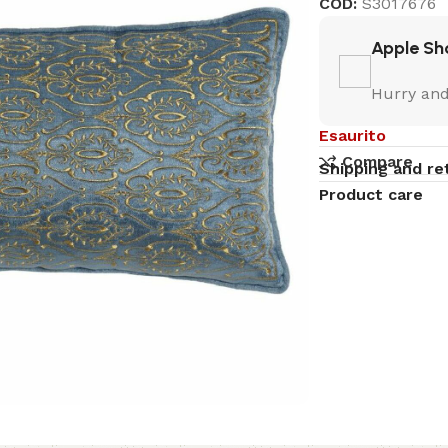
COD:
S3017676
Apple Sh
Hurry and
Esaurito
Compare
Shipping and re
Product care