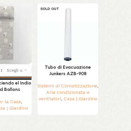
SOLD OUT
SOLD OUT
Tubo di Evacuazione
Zaino Troll
E
Junkers AZB-908
20 x
iendo el Indio
Sistemi di Climatizzazione
,
Casa | Giar
d Ballons
Aria condizionata e
e Fe
ventilatori
,
Casa | Giardino
er la Casa
,
sa | Giardino