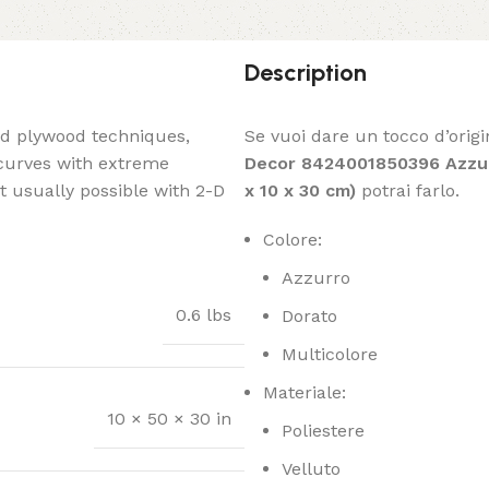
Description
ed plywood techniques,
Se vuoi dare un tocco d’origi
 curves with extreme
Decor 8424001850396 Azzurr
t usually possible with 2-D
x 10 x 30 cm)
potrai farlo.
Colore:
Azzurro
0.6 lbs
Dorato
Multicolore
Materiale:
10 × 50 × 30 in
Poliestere
Velluto