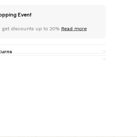
opping Event
 get discounts up to 20%
Read more
turns