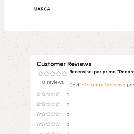
MARCA
Customer Reviews
Recensisci per primo “Decora
0 reviews
Devi
effettuare l’accesso
per
0
0
0
0