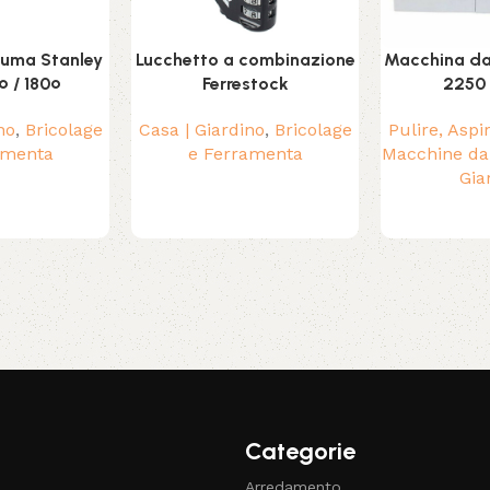
hiuma Stanley
Lucchetto a combinazione
Macchina da 
 / 180º
Ferrestock
2250 
no
,
Bricolage
Casa | Giardino
,
Bricolage
Pulire, Aspi
amenta
e Ferramenta
Macchine da
Gia
Categorie
Arredamento