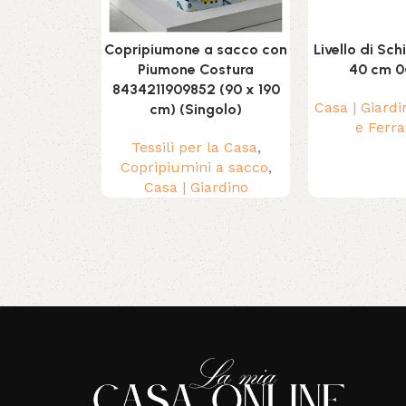
Copripiumone a sacco con
Livello di Sc
Piumone Costura
40 cm 0º
8434211909852 (90 x 190
Casa | Giardi
cm) (Singolo)
e Ferr
Tessili per la Casa
,
Copripiumini a sacco
,
Casa | Giardino
Read More