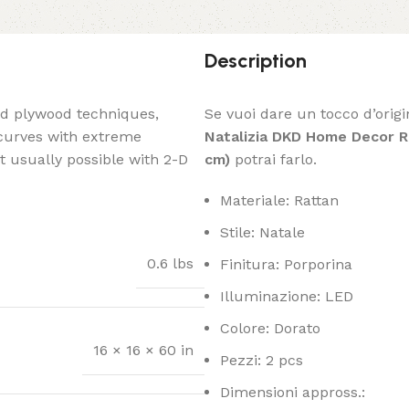
Description
ed plywood techniques,
Se vuoi dare un tocco d’origi
 curves with extreme
Natalizia DKD Home Decor Rat
t usually possible with 2-D
cm)
potrai farlo.
Materiale: Rattan
Stile: Natale
0.6 lbs
Finitura: Porporina
Illuminazione: LED
Colore: Dorato
16 × 16 × 60 in
Pezzi: 2 pcs
Dimensioni appross.: