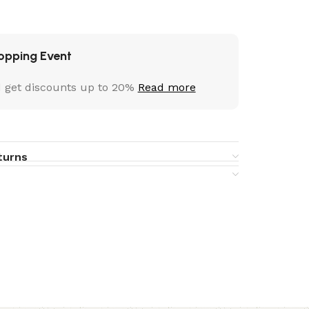
opping Event
 get discounts up to 20%
Read more
turns