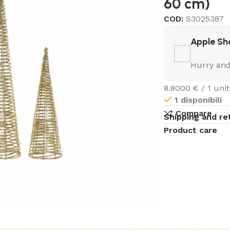
60 cm)
COD:
S3025387
Apple Sh
Hurry and
8.8000 € / 1 unit
1 disponibili
Compare
Shipping and re
Product care