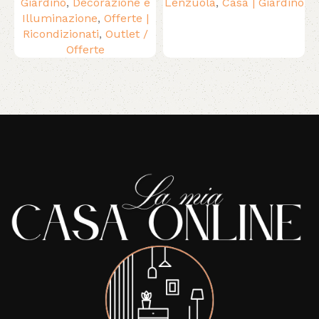
Giardino
,
Decorazione e
Lenzuola
,
Casa | Giardino
Illuminazione
,
Offerte |
Ricondizionati
,
Outlet /
Offerte
Read More