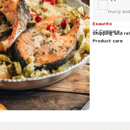
Hurry and
Esaurito
Compare
Shipping and re
Product care