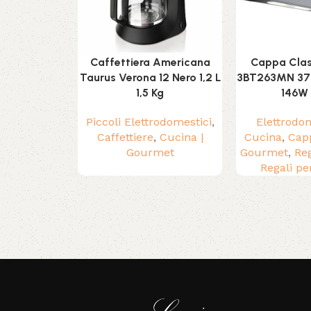
Caffettiera Americana
Cappa Clas
Taurus Verona 12 Nero 1,2 L
3BT263MN 37
1,5 Kg
146W
Piccoli Elettrodomestici
,
Elettrodom
Caffettiere
,
Cucina |
Cucina
,
Cap
Gourmet
Gourmet
,
Reg
Regali pe
Read More