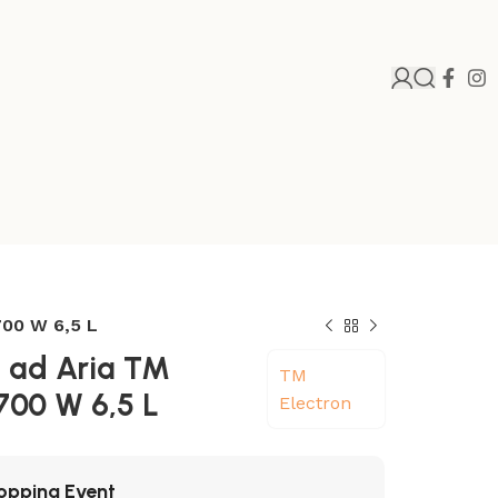
700 W 6,5 L
e ad Aria TM
TM
1700 W 6,5 L
Electron
opping Event