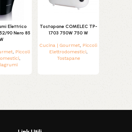
mi Elettrico
Tostapane COMELEC TP-
Tritatutto
752/90 Nero 85
1703 750W 750 W
Acciaio 450
W
Cucina | Gourmet
,
Piccoli
Cucina | G
ourmet
,
Piccoli
Elettrodomestici
,
Elettrodome
domestici
,
Tostapane
iagrumi
Link Utili