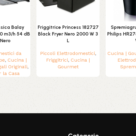
sica Balay
Friggitrice Princess 182727
Spremiagru
0 m3/h 54 dB
Black Fryer Nero 2000 W 3
Philips HR2
 Nero
L
estici da
Piccoli Elettrodomestici
,
Cucina | G
pe
,
Cucina |
Friggitrici
,
Cucina |
Elettro
ali Originali
,
Gourmet
Sprem
r la Casa
Categorie