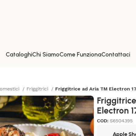
Cataloghi
Chi Siamo
Come Funziona
Contattaci
domestici
Friggitrici
Friggitrice ad Aria TM Electron 1
Friggitric
Electron 
COD:
S6504395
Apple Sh