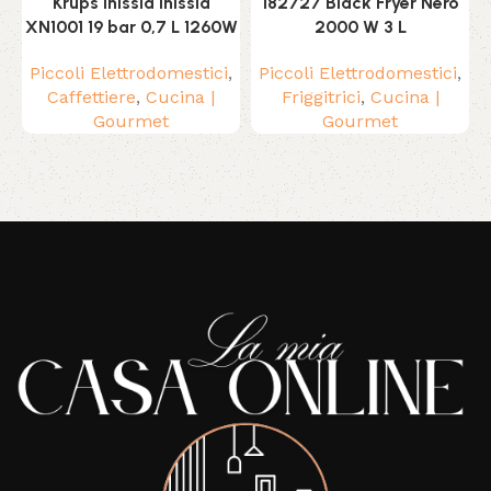
Krups Inissia Inissia
182727 Black Fryer Nero
XN1001 19 bar 0,7 L 1260W
2000 W 3 L
Piccoli Elettrodomestici
,
Piccoli Elettrodomestici
,
Caffettiere
,
Cucina |
Friggitrici
,
Cucina |
Gourmet
Gourmet
Read More