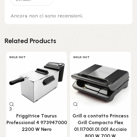
Ancora non ci sono recensioni.
Related Products
SOLD OUT
SOLD OUT
Friggitrice Taurus
Grill a contatto Princess
Professional 4 973947000
Grill Compacto Flex
2200 W Nero
01.117001.01.001 Acciaio
C
800 W 700 W