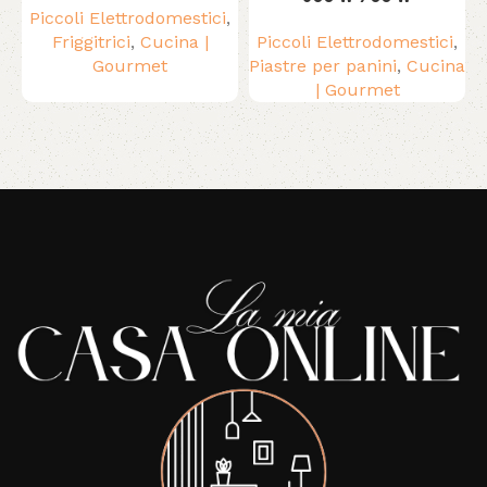
Piccoli Elettrodomestici
,
Friggitrici
,
Cucina |
Piccoli Elettrodomestici
,
Gourmet
Piastre per panini
,
Cucina
| Gourmet
Read More