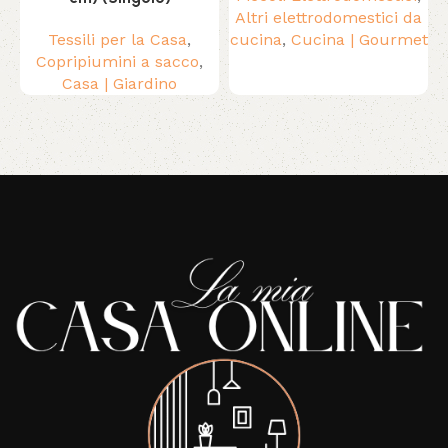
Altri elettrodomestici da
Tessili per la Casa
,
cucina
,
Cucina | Gourmet
Copripiumini a sacco
,
Casa | Giardino
Read More