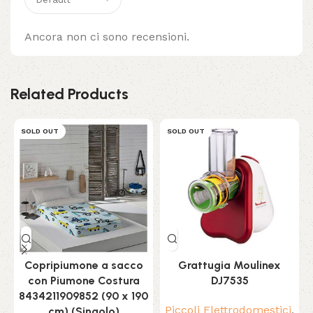
Ancora non ci sono recensioni.
Related Products
SOLD OUT
SOLD OUT
Copripiumone a sacco
Grattugia Moulinex
con Piumone Costura
DJ7535
8434211909852 (90 x 190
Piccoli Elettrodomestici
,
C
cm) (Singolo)