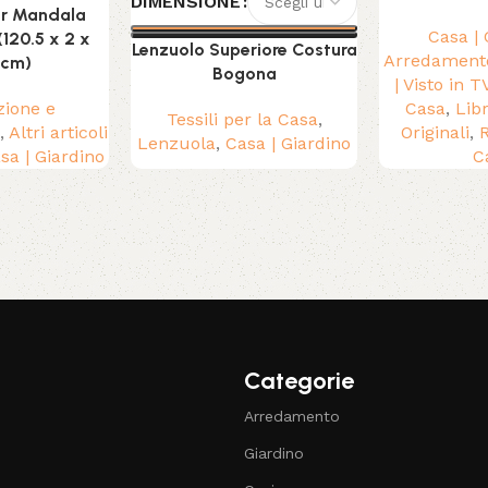
DIMENSIONE
r Mandala
Casa | 
120.5 x 2 x
Lenzuolo Superiore Costura
Arredament
 cm)
Bogona
| Visto in T
zione e
Casa
,
Libr
Tessili per la Casa
,
,
Altri articoli
Originali
,
R
Lenzuola
,
Casa | Giardino
sa | Giardino
C
Categorie
Arredamento
Giardino