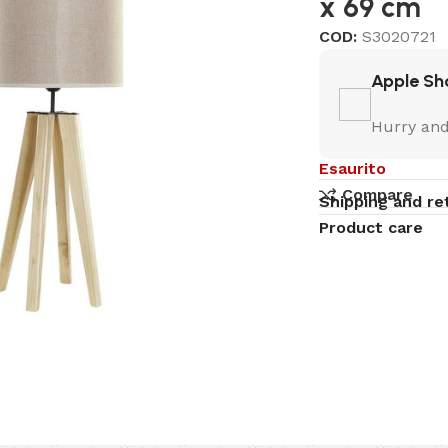
x 69 cm
COD:
S3020721
Apple Sh
Hurry and
Esaurito
Compare
Shipping and re
Product care