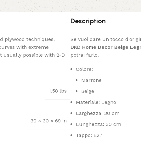
Description
ed plywood techniques,
Se vuoi dare un tocco d’origi
 curves with extreme
DKD Home Decor Beige Legn
t usually possible with 2-D
potrai farlo.
Colore:
Marrone
1.58 lbs
Beige
Materiale: Legno
Larghezza: 30 cm
30 × 30 × 69 in
Lunghezza: 30 cm
Tappo: E27