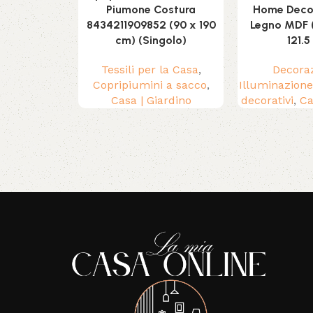
Piumone Costura
Home Deco
8434211909852 (90 x 190
Legno MDF (
cm) (Singolo)
121.5
Tessili per la Casa
,
Decora
Copripiumini a sacco
,
Illuminazione
Casa | Giardino
decorativi
,
Ca
Read More