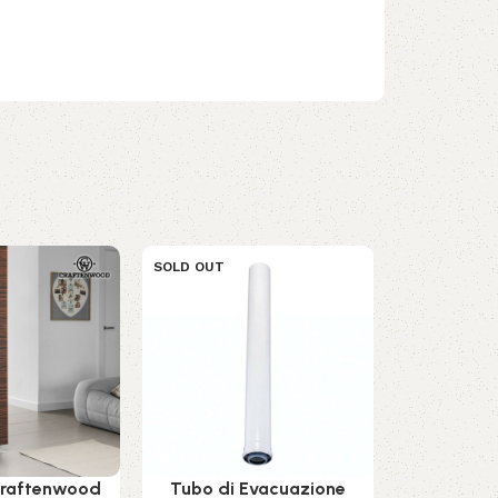
SOLD OUT
SOLD OUT
Craftenwood
Tubo di Evacuazione
Ventilatore