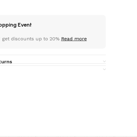
opping Event
 get discounts up to 20%
Read more
turns