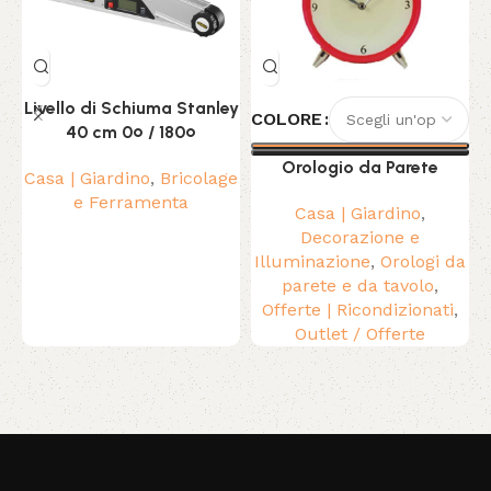
Livello di Schiuma Stanley
COLORE
40 cm 0º / 180º
Orologio da Parete
Casa | Giardino
,
Bricolage
P
e Ferramenta
Casa | Giardino
,
Decorazione e
Illuminazione
,
Orologi da
parete e da tavolo
,
Offerte | Ricondizionati
,
Outlet / Offerte
Read More