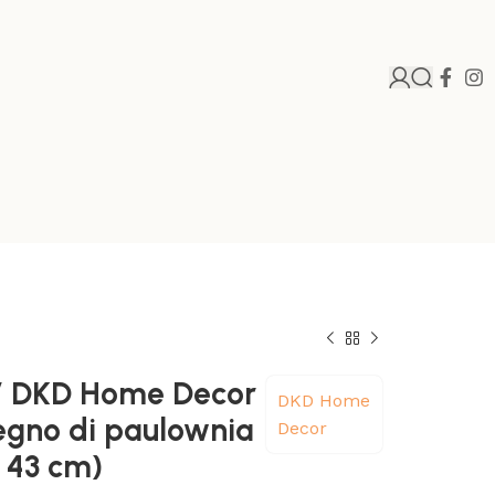
V DKD Home Decor
DKD Home
egno di paulownia
Decor
x 43 cm)