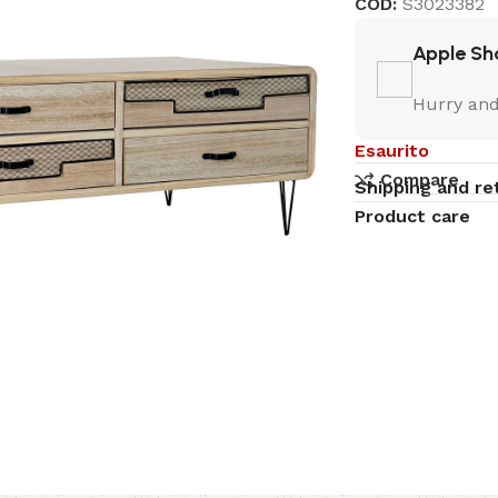
COD:
S3023382
Apple Sh
Hurry and
Esaurito
Compare
Shipping and re
Product care