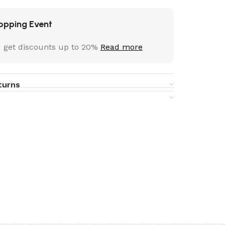
opping Event
 get discounts up to 20%
Read more
turns