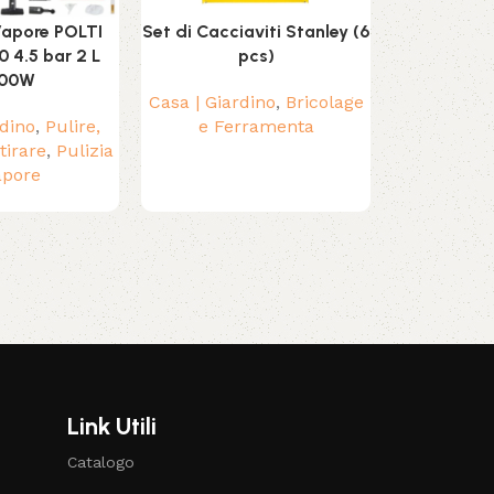
 Vapore POLTI
Set di Cacciaviti Stanley (6
Tubo di 
0 4.5 bar 2 L
pcs)
Junker
00W
Casa | Giardino
,
Bricolage
Sistemi di 
rdino
,
Pulire,
e Ferramenta
Aria co
tirare
,
Pulizia
ventilatori
,
apore
Link Utili
Catalogo