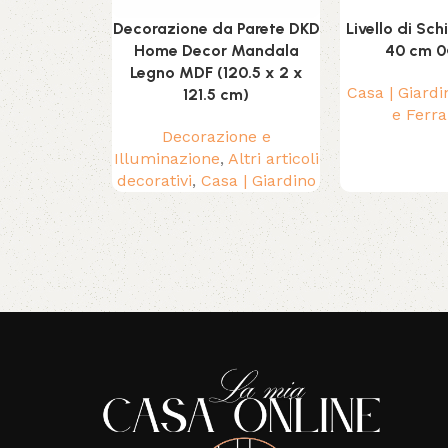
Decorazione da Parete DKD
Livello di Sc
Home Decor Mandala
40 cm 0º
Legno MDF (120.5 x 2 x
Casa | Giardi
121.5 cm)
e Ferr
Decorazione e
Illuminazione
,
Altri articoli
decorativi
,
Casa | Giardino
Read More