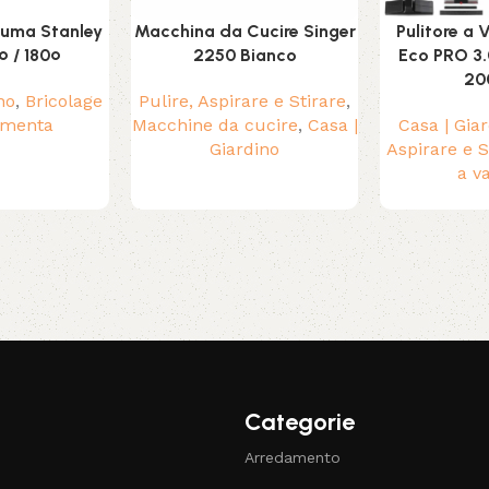
hiuma Stanley
Macchina da Cucire Singer
Pulitore a
 / 180º
2250 Bianco
Eco PRO 3.
20
no
,
Bricolage
Pulire, Aspirare e Stirare
,
amenta
Macchine da cucire
,
Casa |
Casa | Gia
Giardino
Aspirare e S
a v
Categorie
Arredamento