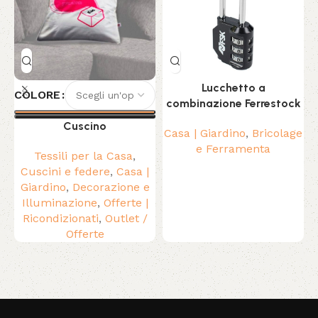
Lucchetto a
COLORE
combinazione Ferrestock
Cuscino
Casa | Giardino
,
Bricolage
P
e Ferramenta
Tessili per la Casa
,
Cuscini e federe
,
Casa |
Giardino
,
Decorazione e
Illuminazione
,
Offerte |
Ricondizionati
,
Outlet /
Offerte
Read More