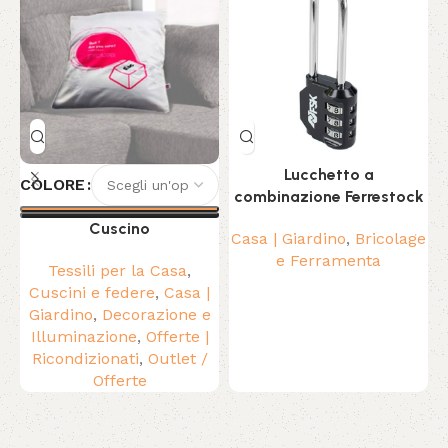
Lucchetto a
COLORE
combinazione Ferrestock
Cuscino
Casa | Giardino
,
Bricolage
P
e Ferramenta
M
Tessili per la Casa
,
Cuscini e federe
,
Casa |
Giardino
,
Decorazione e
Illuminazione
,
Offerte |
Ricondizionati
,
Outlet /
Offerte
Read More